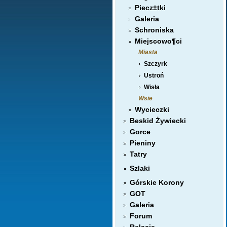
Piecz±tki
Galeria
Schroniska
Miejscowo¶ci
Miasta
Szczyrk
Ustroń
Wisła
Wsie
Wycieczki
Beskid Żywiecki
Gorce
Pieniny
Tatry
Szlaki
Górskie Korony
GOT
Galeria
Forum