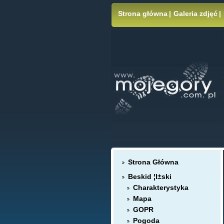
Strona główna
|
Galeria zdjęć
|
Strona Główna
Beskid ¦l±ski
Charakterystyka
Mapa
GOPR
Pogoda