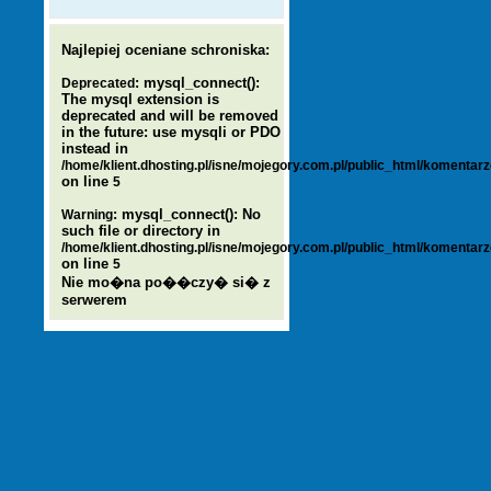
Najlepiej oceniane schroniska:
: mysql_connect():
Deprecated
The mysql extension is
deprecated and will be removed
in the future: use mysqli or PDO
instead in
/home/klient.dhosting.pl/isne/mojegory.com.pl/public_html/komentar
on line
5
: mysql_connect(): No
Warning
such file or directory in
/home/klient.dhosting.pl/isne/mojegory.com.pl/public_html/komentar
on line
5
Nie mo�na po��czy� si� z
serwerem