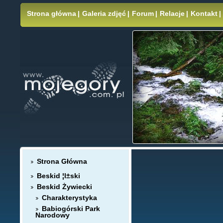
Strona główna
|
Galeria zdjęć
|
Forum
|
Relacje
|
Kontakt
|
Strona Główna
Beskid ¦l±ski
Beskid Żywiecki
Charakterystyka
Babiogórski Park
Narodowy